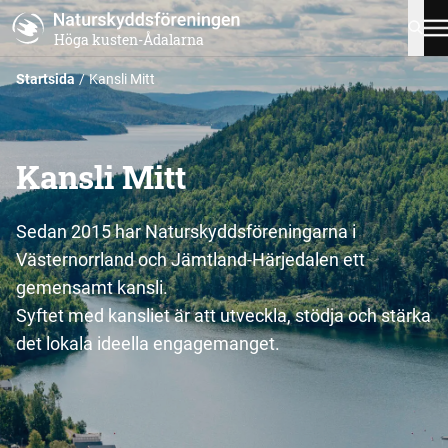
Höga kusten-Ådalarna
Startsida
Kansli Mitt
Kansli Mitt
Sedan 2015 har Naturskyddsföreningarna i
Västernorrland och Jämtland-Härjedalen ett
gemensamt kansli.
Syftet med kansliet är att utveckla, stödja och stärka
det lokala ideella engagemanget.